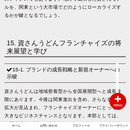
ルを、関東という大市場でどのようにローカライズす
るかが鍵となるでしょう。
ホーム
お問い合わせ
15. 資さんうどんフランチャイズの将
来展望と学び
プロフィール
15-1. ブランドの成長戦略と新規オーナーへの
プライバシーポリシー
示唆
資さんうどんは地域密着型から全国展開型へと成長段
階にあります。今後は関東進出を含め、さらなる出店
MENU
拡大が見込まれ、フランチャイズオーナーにとっても
大きなビジネスチャンスとなります。本部としては、
加盟希望者に対して安定的なビジネスモデルと支援体
ホーム
お問い合わせ
プロフィール
プライバシーポリシー