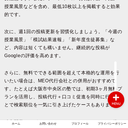
授業風景などを含め、最低10枚以上を掲載すると効果
的です。
ホーム
次に、週1回の投稿更新を習慣化しましょう。「今週の
お問い合わせ
授業風景」「模試結果速報」「新年度生徒募集」な
ど、内容は短くても構いません。継続的な投稿が
プロフィール
Googleの評価を高めます。
プライバシーポリシー
さらに、無料でできる範囲を超えて本格的な運用を行
いたい場合は、MEO代行会社との併用がおすすめで
す。たとえば大阪市中央区の塾では、初期3ヶ月無料プ
ランを活用し、投稿代行＋口コミ促進を同時に行うこ
MENU
とで検索順位を一気に引き上げたケースもあります。
独立開業したばかりのオーナーや、フランチャイズ加
ホーム
お問い合わせ
プロフィール
プライバシーポリシー