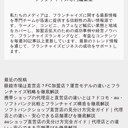
私たちのメディアは、フランチャイズに関する最新情報
を専門チームが迅速に提供する信頼性の高い情報源で
す。ラーメン、コンビニ、カフェなど幅広い業態と地域
をカバーし、加盟店拡大のための成功事例や経営ノウハ
ウ、フランチャイズランキングなど、有益なコンテンツ
を毎週30記事以上更新しています。最新のトレンド情報
を通じて、フランチャイズビジネスの成功をサポートし
ます。
ホーム
最近の投稿
眼鏡市場は直営店？FC加盟店？運営モデルの違いとフラ
ンチャイズ戦略を徹底解説
お問い合わせ
携帯ショップの代理店と直営店の違いとは？ドコモ・au・
ソフトバンク比較とフランチャイズ構造を徹底解説
ソフトバンクショップ直営店の見分け方完全ガイド｜代理
プロフィール
店との違い・安心できる店舗選びを徹底解説
auショップ直営店の見分け方完全ガイド｜代理店との違
プライバシーポリシー
い・安心できる店舗選びを徹底解説