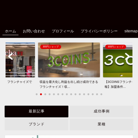
ホーム
お問い合わせ
プロフィール
プライバシーポリシー
sitemap
300円ショップ
300円ショップ
 cha）フランチャイズで
収益を最大化し利益を出し続け成功できる
【3COINSフランチャイ
フランチャイズ！収...
報】加盟条件...
最新記事
成功事例
ブランド
業種