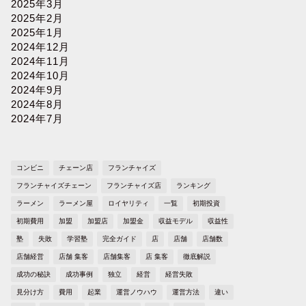
2025年3月
2025年2月
2025年1月
2024年12月
2024年11月
2024年10月
2024年9月
2024年8月
2024年7月
コンビニ
チェーン店
フランチャイズ
フランチャイズチェーン
フランチャイズ店
ランキング
ラーメン
ラーメン屋
ロイヤリティ
一覧
初期投資
初期費用
加盟
加盟店
加盟金
収益モデル
収益性
塾
失敗
学習塾
完全ガイド
店
店舗
店舗数
店舗経営
店舗 集客
店舗集客
店 集客
徹底解説
成功の秘訣
成功事例
独立
経営
経営失敗
見分け方
費用
起業
運営ノウハウ
運営方法
違い