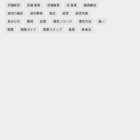
店舗経営
店舗 集客
店舗集客
店 集客
徹底解説
成功の秘訣
成功事例
独立
経営
経営失敗
見分け方
費用
起業
運営ノウハウ
運営方法
違い
開業
開業ガイド
開業ステップ
集客
飲食店