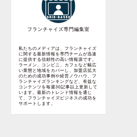
フランチャイズ
フランチャイズ
フランチャイズ専門編集室
私たちのメディアは、フランチャイズ
に関する最新情報を専門チームが迅速
に提供する信頼性の高い情報源です。
ラーメン、コンビニ、カフェなど幅広
「ビッグサイトのフランチャイズシ
フランチ
い業態と地域をカバーし、加盟店拡大
のための成功事例や経営ノウハウ、フ
ョー攻略法！出展企業情報からセミ
全貌と最
ランチャイズランキングなど、有益な
ナーまで徹底チェック」
コンテンツを毎週30記事以上更新して
います。最新のトレンド情報を通じ
て、フランチャイズビジネスの成功を
サポートします。
フランチャイズ
フランチャイズ