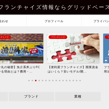
フランチャイズ情報ならグリッドベー
合わせ
プロフィール
プライバ
フランチャイズ
フランチャイズ
魚介系丼ぶりFC
【便利屋フランチャイズ】開業資金
フランチャイズ
用・...
はいくら？安いモデル/開...
用法：効率的なビ
ブランド
業種