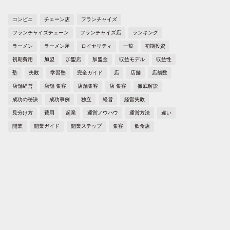
コンビニ
チェーン店
フランチャイズ
フランチャイズチェーン
フランチャイズ店
ランキング
ラーメン
ラーメン屋
ロイヤリティ
一覧
初期投資
初期費用
加盟
加盟店
加盟金
収益モデル
収益性
塾
失敗
学習塾
完全ガイド
店
店舗
店舗数
店舗経営
店舗 集客
店舗集客
店 集客
徹底解説
成功の秘訣
成功事例
独立
経営
経営失敗
見分け方
費用
起業
運営ノウハウ
運営方法
違い
開業
開業ガイド
開業ステップ
集客
飲食店