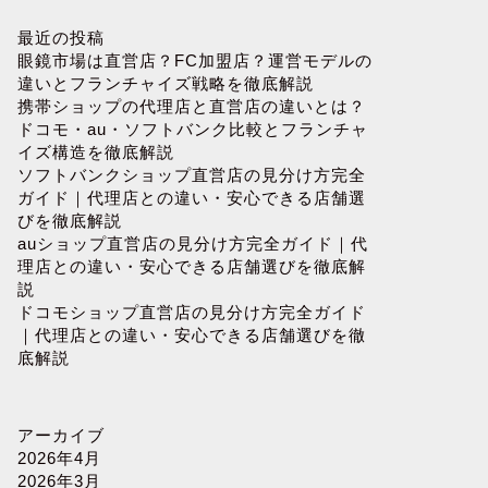
最近の投稿
眼鏡市場は直営店？FC加盟店？運営モデルの
違いとフランチャイズ戦略を徹底解説
携帯ショップの代理店と直営店の違いとは？
ドコモ・au・ソフトバンク比較とフランチャ
フランチャイズショー 来場者数の全
3月のフ
イズ構造を徹底解説
ソフトバンクショップ直営店の見分け方完全
貌：2024年のトレンドと成功事例
全ガイド
ガイド｜代理店との違い・安心できる店舗選
びを徹底解説
auショップ直営店の見分け方完全ガイド｜代
理店との違い・安心できる店舗選びを徹底解
説
フランチャイズ
フランチャイズ
ドコモショップ直営店の見分け方完全ガイド
｜代理店との違い・安心できる店舗選びを徹
底解説
アーカイブ
2026年4月
2026年3月