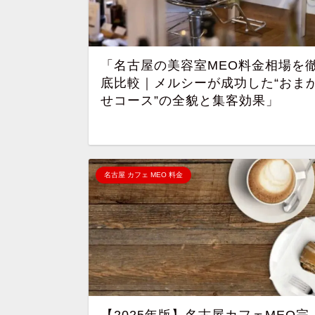
「名古屋の美容室MEO料金相場を
底比較｜メルシーが成功した“おま
せコース”の全貌と集客効果」
名古屋 カフェ MEO 料金
【2025年版】名古屋カフェMEO完