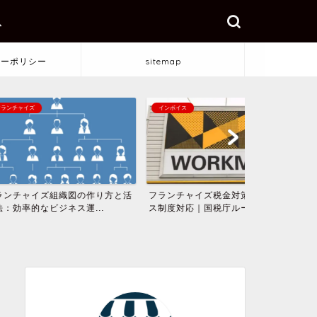
ス
シーポリシー
sitemap
インボイス
フランチャイズ
組織図の作り方と活
フランチャイズ税金対策とインボイ
「フリーラン
ジネス運...
ス制度対応｜国税庁ルール...
ズの落とし穴と