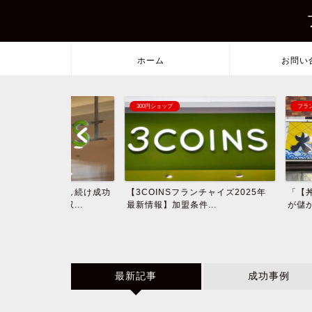
ホーム
お問い
300円ショップ
フランチャイズ
を出し続け成功
【3COINSフランチャイズ2025年
「【丼丸の秘密】
収...
最新情報】加盟条件...
が儲かる理由とは？費
最新記事
成功事例