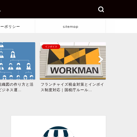
ス
シーポリシー
sitemap
インボイス
フランチャイズ
組織図の作り方と活
フランチャイズ税金対策とインボイ
「フリーラン
ジネス運...
ス制度対応｜国税庁ルール...
ズの落とし穴と