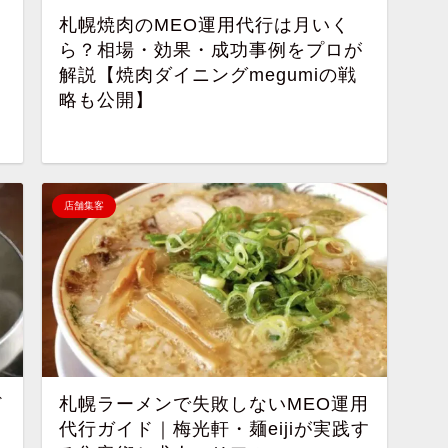
｜
札幌焼肉のMEO運用代行は月いく
ら？相場・効果・成功事例をプロが
解説【焼肉ダイニングmegumiの戦
略も公開】
店舗集客
ド
札幌ラーメンで失敗しないMEO運用
代行ガイド｜梅光軒・麺eijiが実践す