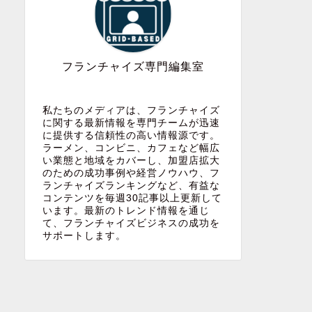
フランチャイズ
フランチャイズ
フランチャイズ専門編集室
私たちのメディアは、フランチャイズ
に関する最新情報を専門チームが迅速
に提供する信頼性の高い情報源です。
ラーメン、コンビニ、カフェなど幅広
「ビッグサイトのフランチャイズシ
フランチ
い業態と地域をカバーし、加盟店拡大
のための成功事例や経営ノウハウ、フ
ョー攻略法！出展企業情報からセミ
全貌と最
ランチャイズランキングなど、有益な
ナーまで徹底チェック」
コンテンツを毎週30記事以上更新して
います。最新のトレンド情報を通じ
て、フランチャイズビジネスの成功を
サポートします。
フランチャイズ
フランチャイズ