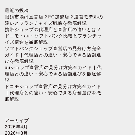
最近の投稿
眼鏡市場は直営店？FC加盟店？運営モデルの
違いとフランチャイズ戦略を徹底解説
携帯ショップの代理店と直営店の違いとは？
ドコモ・au・ソフトバンク比較とフランチャ
フランチャイズショー 来場者数の全
3月のフ
イズ構造を徹底解説
ソフトバンクショップ直営店の見分け方完全
貌：2024年のトレンドと成功事例
全ガイド
ガイド｜代理店との違い・安心できる店舗選
びを徹底解説
auショップ直営店の見分け方完全ガイド｜代
理店との違い・安心できる店舗選びを徹底解
説
フランチャイズ
フランチャイズ
ドコモショップ直営店の見分け方完全ガイド
｜代理店との違い・安心できる店舗選びを徹
底解説
アーカイブ
2026年4月
2026年3月