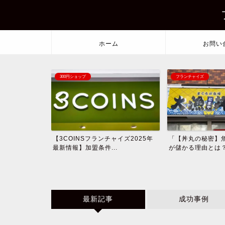
ホーム
お問い
300円ショップ
フランチャイズ
を出し続け成功
【3COINSフランチャイズ2025年
「【丼丸の秘密】
収...
最新情報】加盟条件...
が儲かる理由とは？費
最新記事
成功事例