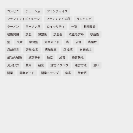
コンビニ
チェーン店
フランチャイズ
フランチャイズチェーン
フランチャイズ店
ランキング
ラーメン
ラーメン屋
ロイヤリティ
一覧
初期投資
初期費用
加盟
加盟店
加盟金
収益モデル
収益性
塾
失敗
学習塾
完全ガイド
店
店舗
店舗数
店舗経営
店舗 集客
店舗集客
店 集客
徹底解説
成功の秘訣
成功事例
独立
経営
経営失敗
見分け方
費用
起業
運営ノウハウ
運営方法
違い
開業
開業ガイド
開業ステップ
集客
飲食店