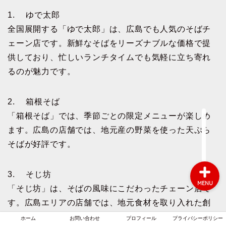
1. ゆで太郎
全国展開する「ゆで太郎」は、広島でも人気のそばチ
ホーム
ェーン店です。新鮮なそばをリーズナブルな価格で提
供しており、忙しいランチタイムでも気軽に立ち寄れ
お問い合わせ
るのが魅力です。
プロフィール
2. 箱根そば
「箱根そば」では、季節ごとの限定メニューが楽しめ
プライバシーポリシー
ます。広島の店舗では、地元産の野菜を使った天ぷら
そばが好評です。
3. そじ坊
MENU
「そじ坊」は、そばの風味にこだわったチェーン店で
す。広島エリアの店舗では、地元食材を取り入れた創
作そばメニューも提供しています。
ホーム
お問い合わせ
プロフィール
プライバシーポリシー