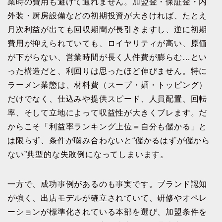
業時の費用も避けて通れません。加盟金・保証金・内
外装・厨房設備などの初期投資が大きければ、たとえ
月次利益が出ても回収期間が長引きますし、逆に初期
費用が抑えられていても、ロイヤリティが高い、原価
が下がらない、営業時間が長く人件費が膨らむ…とい
った構造だと、利回りは思ったほど伸びません。特に
ラーメン業態は、材料費（スープ・麺・トッピング）
だけでなく、仕込みや提供スピード、人員配置、回転
率、そして立地によって収益性が大きくブレます。だ
からこそ「利益率ランキング上位＝自分も儲かる」と
は限らず、条件が噛み合わないと“儲かるはずが儲から
ない”典型的な失敗例になってしまいます。
一方で、成功事例があるのも事実です。ブランド認知
が強く、出店モデルが確立されていて、研修やオペレ
ーションが標準化されている本部を選び、加盟条件を